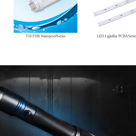
T10 FDB WaterproofSeries
LED LightBar PCBASerie